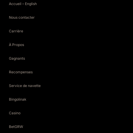
Accueil – English
Nous contacter
Carrière
À Propos
Gagnants
Recompenses
Service de navette
Bingolinak
Casino
BetGRW